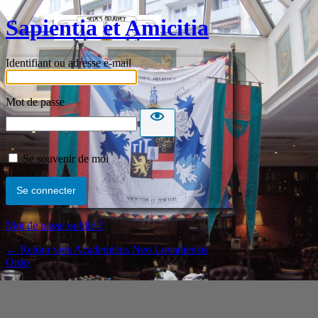
Sapientia et Amicitia
Identifiant ou adresse e-mail
Mot de passe
Se souvenir de moi
Mot de passe oublié ?
← Retour vers Academicus Neo Lovaniensis
Ordo