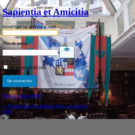
Sapientia et Amicitia
Identifiant ou adresse e-mail
Mot de passe
Se souvenir de moi
Mot de passe oublié ?
← Retour vers Academicus Neo Lovaniensis
Ordo