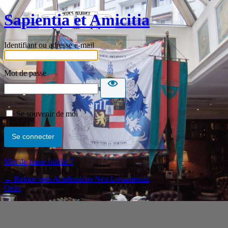
Sapientia et Amicitia
Identifiant ou adresse e-mail
Mot de passe
Se souvenir de moi
Mot de passe oublié ?
← Retour vers Academicus Neo Lovaniensis
Ordo