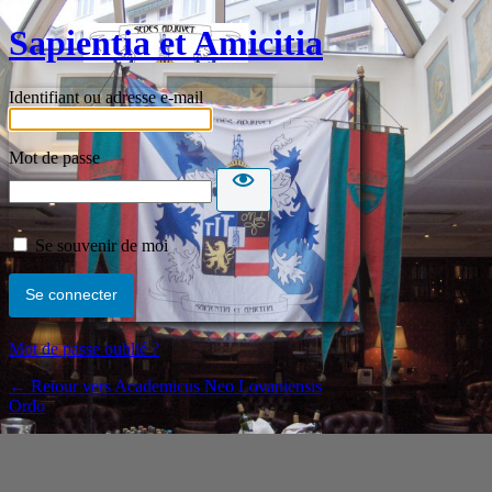
Sapientia et Amicitia
Identifiant ou adresse e-mail
Mot de passe
Se souvenir de moi
Mot de passe oublié ?
← Retour vers Academicus Neo Lovaniensis
Ordo