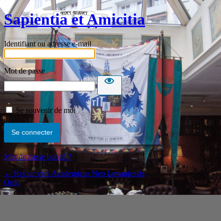
Sapientia et Amicitia
Identifiant ou adresse e-mail
Mot de passe
Se souvenir de moi
Mot de passe oublié ?
← Retour vers Academicus Neo Lovaniensis
Ordo