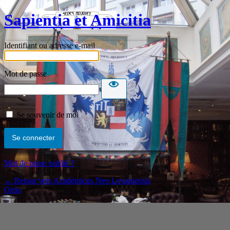
Sapientia et Amicitia
Identifiant ou adresse e-mail
Mot de passe
Se souvenir de moi
Mot de passe oublié ?
← Retour vers Academicus Neo Lovaniensis
Ordo