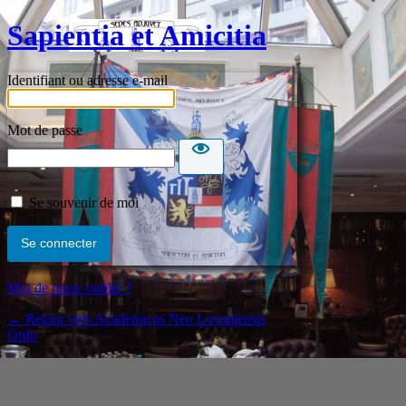
Sapientia et Amicitia
Identifiant ou adresse e-mail
Mot de passe
Se souvenir de moi
Mot de passe oublié ?
← Retour vers Academicus Neo Lovaniensis
Ordo