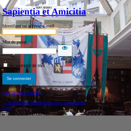
Sapientia et Amicitia
Identifiant ou adresse e-mail
Mot de passe
Se souvenir de moi
Mot de passe oublié ?
← Retour vers Academicus Neo Lovaniensis
Ordo