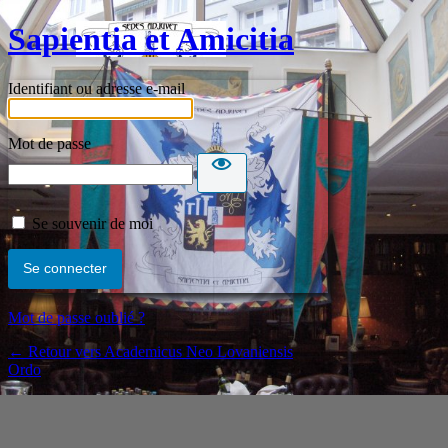
Sapientia et Amicitia
Identifiant ou adresse e-mail
Mot de passe
Se souvenir de moi
Mot de passe oublié ?
← Retour vers Academicus Neo Lovaniensis
Ordo