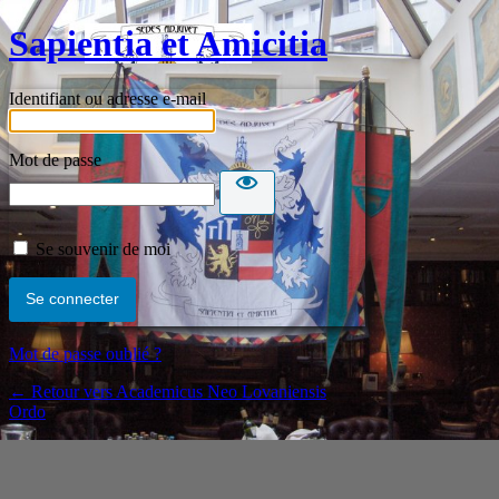
Sapientia et Amicitia
Identifiant ou adresse e-mail
Mot de passe
Se souvenir de moi
Mot de passe oublié ?
← Retour vers Academicus Neo Lovaniensis
Ordo