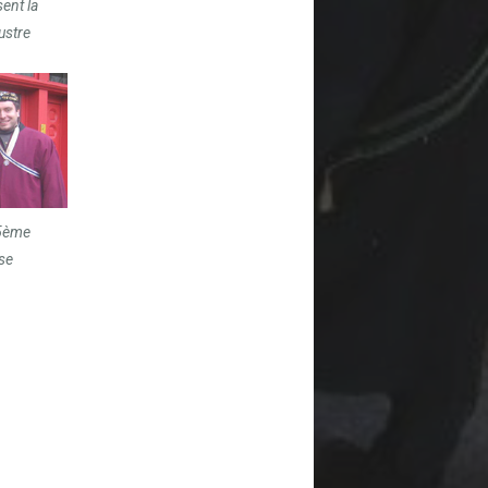
ent la
ustre
25ème
se