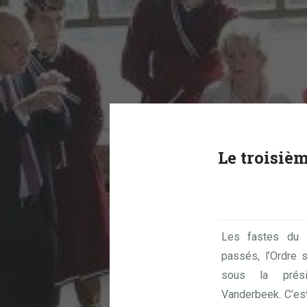
Le troisièm
Les fastes du 
passés, l’Ordre 
sous la prés
Vanderbeek. C’es