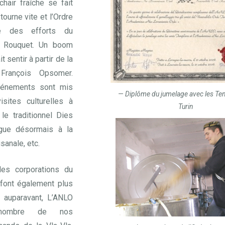
 chair fraîche se fait
tourne vite et l’Ordre
é des efforts du
n Rouquet. Un boom
 sentir à partir de la
François Opsomer.
vénements sont mis
Diplôme du jumelage avec les Te
sites culturelles à
Turin
le traditionnel Dies
ugue désormais à la
sanale, etc.
les corporations du
font également plus
s auparavant, L’ANLO
 nombre de nos