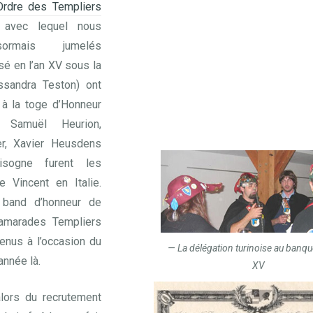
’Ordre des Templiers
 avec lequel nous
rmais jumelés
isé en l’an XV sous la
ssandra Teston) ont
 à la toge d’Honneur
. Samuël Heurion,
er, Xavier Heusdens
isogne furent les
e Vincent en Italie.
 band d’honneur de
camarades Templiers
enus à l’occasion du
La délégation turinoise au banque
année là.
XV
alors du recrutement