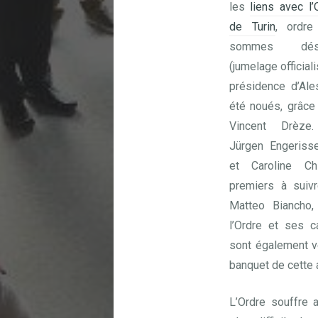
les
liens avec l
de Turin
, ordre
sommes déso
(jumelage official
présidence d’Ale
été noués, grâce
Vincent Drèze
Jürgen Engeriss
et Caroline Ch
premiers à suivr
Matteo Biancho,
l’Ordre et ses 
sont également v
banquet de cette 
L’Ordre souffre 