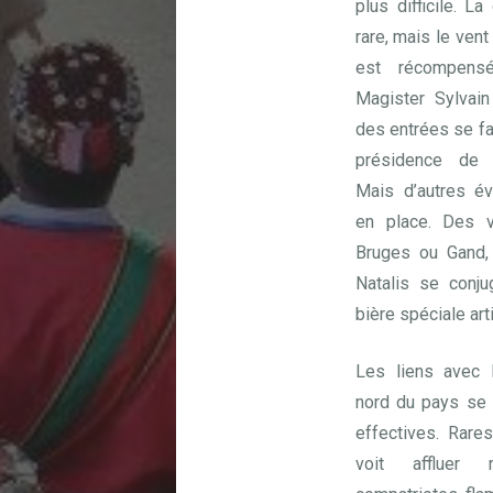
plus difficile. La
rare, mais le vent 
est récompens
Magister Sylvai
des entrées se fait
présidence de 
Mais d’autres é
en place. Des vi
Bruges ou Gand, 
Natalis se conj
bière spéciale arti
Les liens avec 
nord du pays se 
effectives. Rare
voit affluer