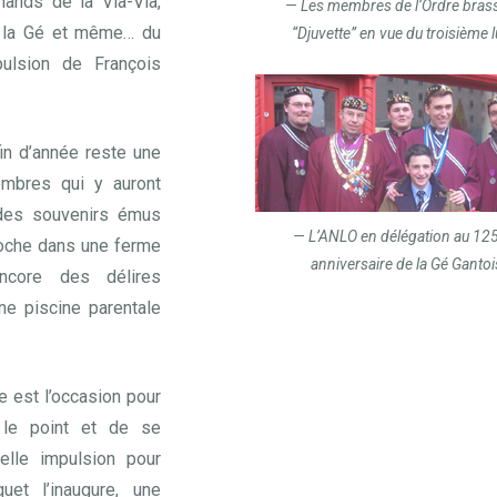
mands de la Vla-Vla,
Les membres de l’Ordre brass
 la Gé et même… du
“Djuvette” en vue du troisième l
pulsion de François
in d’année reste une
embres qui y auront
 des souvenirs émus
L’ANLO en délégation au 1
roche dans une ferme
anniversaire de la Gé Gantoi
ncore des délires
ne piscine parentale
 est l’occasion pour
e le point et de se
elle impulsion pour
quet l’inaugure, une