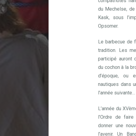
compatriotes fla
du Mechelse, de
Kask, sous l’im
Opsomer.
Le barbecue de f
tradition. Les m
participé auront
du cochon à la b
d’époque, ou e
nautiques dans u
l’année suivante…
L’année du XVème
l’Ordre de fair
donner une nouv
l’avenir. Un Ban