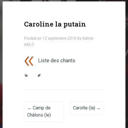
Caroline la putain
Posted on
12 septembre 2016
by
Admin
ANLO
Liste des chants
Post navigation
←
Camp de
Carotte (la)
→
Châlons (le)