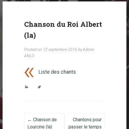
Chanson du Roi Albert
(la)
Posted on
12 septembre 2016
by
Admin
ANLO
Liste des chants
Post navigation
←
Chanson de
Chantons pour
Lourcine (la)
passer le temps