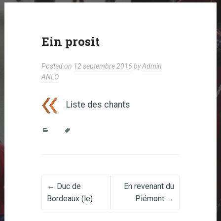
Ein prosit
Posted on
12 septembre 2016
by
Admin
ANLO
Liste des chants
Post navigation
←
Duc de
En revenant du
Bordeaux (le)
Piémont
→