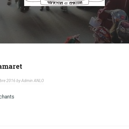
Camaret
bre 2016
by
Admin ANLO
 chants