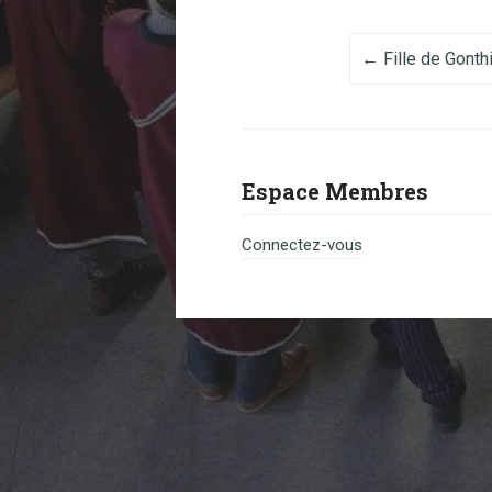
Post na
←
Fille de Gonth
Espace Membres
Connectez-vous