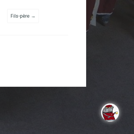
Fils-père
→