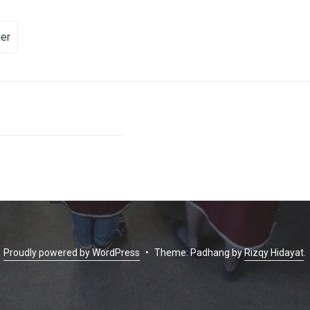
vigation
ier
Proudly powered by WordPress
•
Theme: Padhang by
Rizqy Hidayat
.