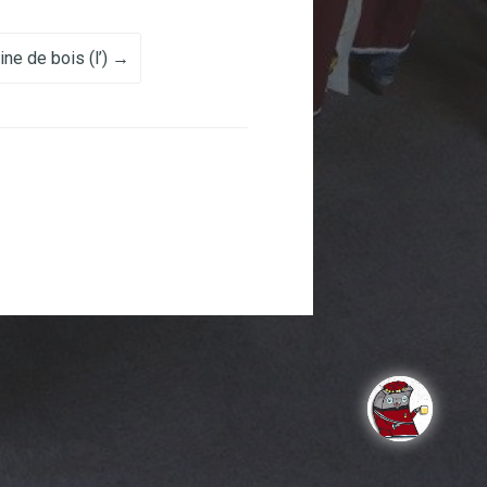
pine de bois (l’)
→