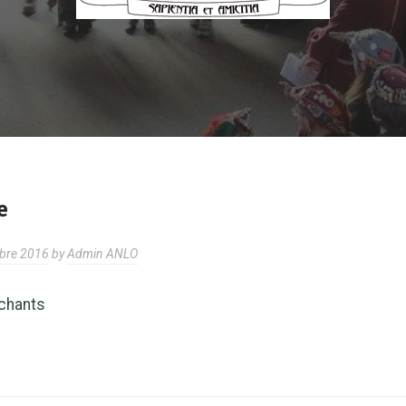
e
bre 2016
by
Admin ANLO
 chants