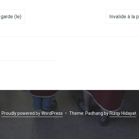
vigation
garde (le)
Invalide à la 
Proudly powered by WordPress
•
Theme: Padhang by
Rizqy Hidayat
.