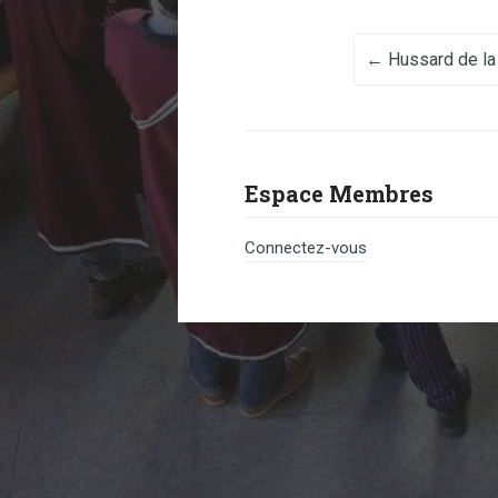
Post na
←
Hussard de la 
Espace Membres
Connectez-vous