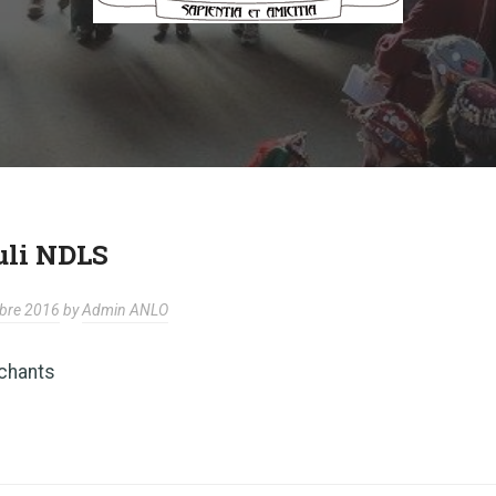
li NDLS
bre 2016
by
Admin ANLO
 chants