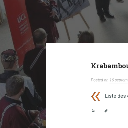
Krabambou
Posted on
16 septem
Liste des