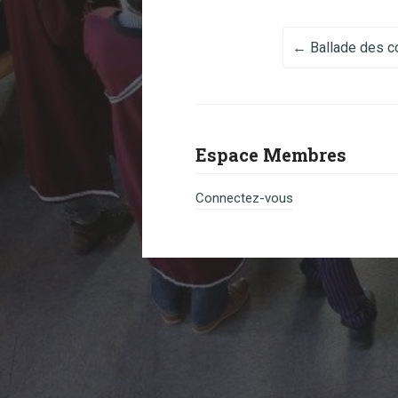
Post na
←
Ballade des co
Espace Membres
Connectez-vous