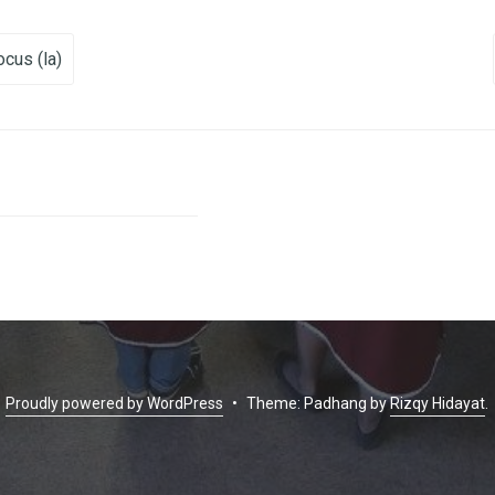
vigation
cus (la)
Proudly powered by WordPress
•
Theme: Padhang by
Rizqy Hidayat
.