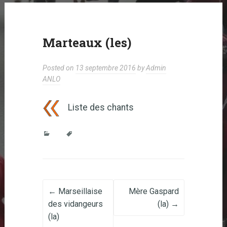
Marteaux (les)
Posted on
13 septembre 2016
by
Admin
ANLO
Liste des chants
Post navigation
←
Marseillaise
Mère Gaspard
des vidangeurs
(la)
→
(la)