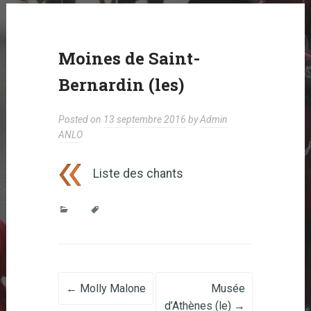
Moines de Saint-
Bernardin (les)
Posted on
13 septembre 2016
by
Admin
ANLO
Liste des chants
Post navigation
←
Molly Malone
Musée
d’Athènes (le)
→