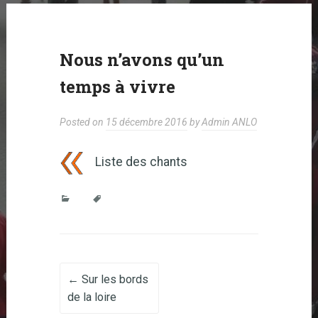
Nous n’avons qu’un
temps à vivre
Posted on
15 décembre 2016
by
Admin ANLO
Liste des chants
Post navigation
←
Sur les bords
de la loire