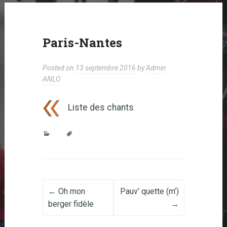
Paris-Nantes
Posted on
13 septembre 2016
by
Admin
ANLO
Liste des chants
Post navigation
←
Oh mon
Pauv’ quette (m’)
berger fidèle
→