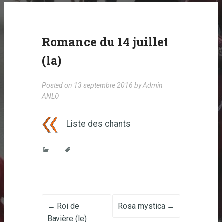
Romance du 14 juillet
(la)
Posted on
13 septembre 2016
by
Admin
ANLO
Liste des chants
Post navigation
←
Roi de
Rosa mystica
→
Bavière (le)