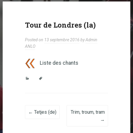
Tour de Londres (la)
Posted on
13 septembre 2016
by
Admin
ANLO
Liste des chants
Post navigation
←
Tetjes (de)
Trim, troum, tram
→