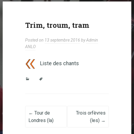
Trim, troum, tram
Posted on
13 septembre 2016
by
Admin
ANLO
Liste des chants
Post navigation
←
Tour de
Trois orfèvres
Londres (la)
(les)
→